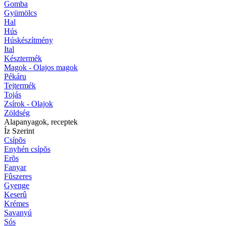
Gomba
Gyümölcs
Hal
Hús
Húskészítmény
Ital
Késztermék
Magok - Olajos magok
Pékáru
Tejtermék
Tojás
Zsírok - Olajok
Zöldség
Alapanyagok, receptek
Íz Szerint
Csípõs
Enyhén csípõs
Erõs
Fanyar
Fûszeres
Gyenge
Keserû
Krémes
Savanyú
Sós