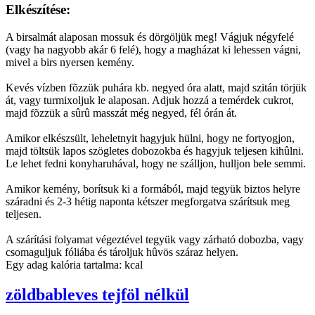
Elkészítése:
A birsalmát alaposan mossuk és dörgöljük meg! Vágjuk négyfelé
(vagy ha nagyobb akár 6 felé), hogy a magházat ki lehessen vágni,
mivel a birs nyersen kemény.
Kevés vízben fõzzük puhára kb. negyed óra alatt, majd szitán törjük
át, vagy turmixoljuk le alaposan. Adjuk hozzá a temérdek cukrot,
majd fõzzük a sûrû masszát még negyed, fél órán át.
Amikor elkészsült, leheletnyit hagyjuk hülni, hogy ne fortyogjon,
majd töltsük lapos szögletes dobozokba és hagyjuk teljesen kihûlni.
Le lehet fedni konyharuhával, hogy ne szálljon, hulljon bele semmi.
Amikor kemény, borítsuk ki a formából, majd tegyük biztos helyre
száradni és 2-3 hétig naponta kétszer megforgatva szárítsuk meg
teljesen.
A szárítási folyamat végeztével tegyük vagy zárható dobozba, vagy
csomaguljuk fóliába és tároljuk hûvös száraz helyen.
Egy adag kalória tartalma: kcal
zöldbableves tejföl nélkül