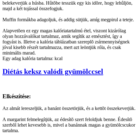
belekeverjük a húsba. Hûtõbe tesszük egy kis idõre, hogy lehûljön,
majd a két tojással összefogjuk.
Muffin formákba adagoljuk, és addig sütjük, amíg megpirul a teteje.
Alapvetõen ez egy magas kalóriatartalmú étel, viszont kizárólag
olyan hozzávalókat tartalmaz, amik segítik az emésztést, így a
fogyást is. Illetve a kalória táblázatban szereplõ zsírmennyiségnek
jóval kisebb részét tartalmazza, mert azt leöntjük róla, és csak
minimális marad.
Egy adag kalória tartalma: kcal
Diétás keksz valódi gyümölccsel
Elkészítése:
Az almát lereszeljük, a banánt összetörjük, és a kettõt összekeverjük.
A margarint felmelegítjük, az édesítõ szert feloldjuk benne. Édesítõ
szerbõl lehet kevesebb is, mivel a banánnak magas a gyümölcscukor
tartalma.