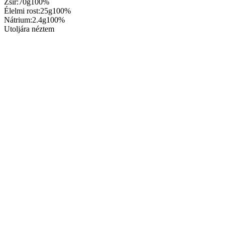
Zsír:
70g
100%
Élelmi rost:
25g
100%
Nátrium:
2.4g
100%
Utoljára néztem