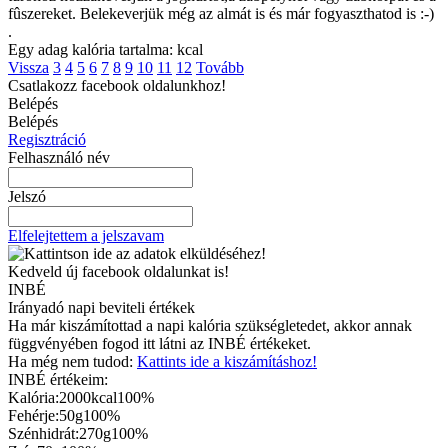
fûszereket. Belekeverjük még az almát is és már fogyaszthatod is :-)
.
Egy adag kalória tartalma: kcal
Vissza
3
4
5
6
7
8
9
10
11
12
Tovább
Csatlakozz facebook oldalunkhoz!
Belépés
Belépés
Regisztráció
Felhasználó név
Jelszó
Elfelejtettem a jelszavam
Kedveld új facebook oldalunkat is!
INBÉ
Irányadó napi beviteli értékek
Ha már kiszámítottad a napi kalória szükségletedet, akkor annak
függvényében fogod itt látni az INBÉ értékeket.
Ha még nem tudod:
Kattints ide a kiszámításhoz!
INBÉ értékeim:
Kalória:
2000kcal
100%
Fehérje:
50g
100%
Szénhidrát:
270g
100%