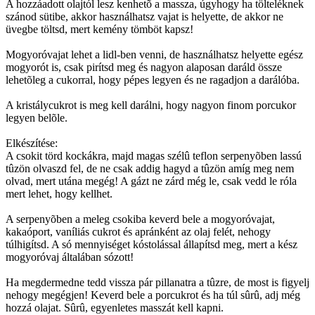
A hozzáadott olajtól lesz kenhetõ a massza, úgyhogy ha tölteléknek
szánod sütibe, akkor használhatsz vajat is helyette, de akkor ne
üvegbe töltsd, mert kemény tömböt kapsz!
Mogyoróvajat lehet a lidl-ben venni, de használhatsz helyette egész
mogyorót is, csak pirítsd meg és nagyon alaposan daráld össze
lehetõleg a cukorral, hogy pépes legyen és ne ragadjon a darálóba.
A kristálycukrot is meg kell darálni, hogy nagyon finom porcukor
legyen belõle.
Elkészítése:
A csokit törd kockákra, majd magas szélû teflon serpenyõben lassú
tûzön olvaszd fel, de ne csak addig hagyd a tûzön amíg meg nem
olvad, mert utána megég! A gázt ne zárd még le, csak vedd le róla
mert lehet, hogy kellhet.
A serpenyõben a meleg csokiba keverd bele a mogyoróvajat,
kakaóport, vaníliás cukrot és apránként az olaj felét, nehogy
túlhigítsd. A só mennyiséget kóstolással állapítsd meg, mert a kész
mogyoróvaj általában sózott!
Ha megdermedne tedd vissza pár pillanatra a tûzre, de most is figyelj
nehogy megégjen! Keverd bele a porcukrot és ha túl sûrû, adj még
hozzá olajat. Sûrû, egyenletes masszát kell kapni.