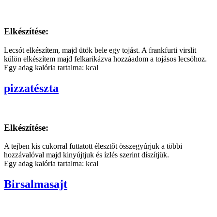
Elkészítése:
Lecsót elkészítem, majd ütök bele egy tojást. A frankfurti virslit
külön elkészítem majd felkarikázva hozzáadom a tojásos lecsóhoz.
Egy adag kalória tartalma: kcal
pizzatészta
Elkészítése:
A tejben kis cukorral futtatott élesztõt összegyúrjuk a többi
hozzávalóval majd kinyújtjuk és ízlés szerint díszítjük.
Egy adag kalória tartalma: kcal
Birsalmasajt