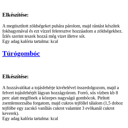
Elkészítése:
A megtisztított zöldségeket puhára párolom, majd rántást készítek
fokhagymával és ezt vízzel feleresztve hozzáadom a zöldségekhez.
Ízlés szerint teszek hozzá még vizet illetve sót.
Egy adag kalória tartalma: kcal
Túrógombóc
Elkészítése:
A hozzávalókat a tojásfehérje kivételével összedolgozom, majd a
felvert tojásfehérjét lágyan hozzágyúrom. Forró, sós vízben kb 8
perc alatt megfõnek a közepes nagyságú gombócok. Pirított
zsemlemorzsába forgatom, majd cukros tejföllel tálalom (1,5 doboz
tejfölbe egy zacskó vaníliás cukrot valamint 3 evõkanál cukrot
keverek).
Egy adag kalória tartalma: kcal