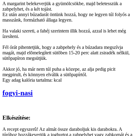
A margarint belekeverjük a gyümölcsökbe, majd beletesszük a
zabpelyhet, és a két tojást.
Ez után annyi búzadarát öntünk hozzá, hogy ne legyen túl folyós a
masszánk, formázható állaga legyen.
Ha valaki szereti, a fahéj szerintem illik hozzá, azzal is lehet még
ízesíteni.
Fél órát pihentetjük, hogy a zabpehely és a búzadara megszívja
magát, majd elõmelegített sütõben 15-20 perc alatt zsiradék nélkül,
sütõpapíron megsütjük.
Akkor jó, ha már nem túl puha a közepe, az alja pedig picit
megpirult, és könnyen elválik a sütõpapírtól.
Egy adag kalória tartalma: kcal
fogyi-nasi
Elkészítése:
A recept egyszerû! Az almát össze daraboljuk kis darabokra. A
túróhoz hozzákeverjük a joghurtot,a zabpelyhet vagy zabkorpát és a