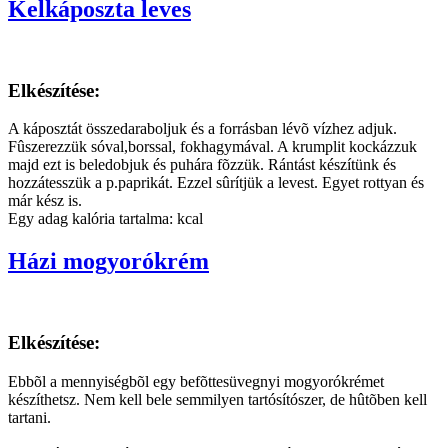
Kelkáposzta leves
Elkészítése:
A káposztát összedaraboljuk és a forrásban lévõ vízhez adjuk.
Fûszerezzük sóval,borssal, fokhagymával. A krumplit kockázzuk
majd ezt is beledobjuk és puhára fõzzük. Rántást készítünk és
hozzátesszük a p.paprikát. Ezzel sûrítjük a levest. Egyet rottyan és
már kész is.
Egy adag kalória tartalma: kcal
Házi mogyorókrém
Elkészítése:
Ebbõl a mennyiségbõl egy befõttesüvegnyi mogyorókrémet
készíthetsz. Nem kell bele semmilyen tartósítószer, de hûtõben kell
tartani.