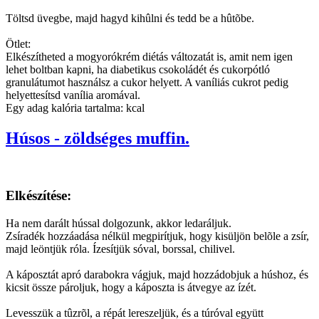
Töltsd üvegbe, majd hagyd kihûlni és tedd be a hûtõbe.
Ötlet:
Elkészítheted a mogyorókrém diétás változatát is, amit nem igen
lehet boltban kapni, ha diabetikus csokoládét és cukorpótló
granulátumot használsz a cukor helyett. A vaníliás cukrot pedig
helyettesítsd vanília aromával.
Egy adag kalória tartalma: kcal
Húsos - zöldséges muffin.
Elkészítése:
Ha nem darált hússal dolgozunk, akkor ledaráljuk.
Zsíradék hozzáadása nélkül megpirítjuk, hogy kisüljön belõle a zsír,
majd leöntjük róla. Ízesítjük sóval, borssal, chilivel.
A káposztát apró darabokra vágjuk, majd hozzádobjuk a húshoz, és
kicsit össze pároljuk, hogy a káposzta is átvegye az ízét.
Levesszük a tûzrõl, a répát lereszeljük, és a túróval együtt