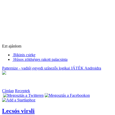
Ezt ajánlom
Bikinis csirke
Húsos zöldséges rakott palacsinta
Patternize - vadiúj egyedi színezős logikai JÁTÉK Androidra
Címlap
Receptek
Lecsós virsli