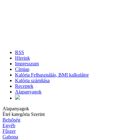
RSS
Híreink
Impresszum
Címlap
Kalória Felhasználás, BMI kalkulátor
Kalória számítása
Receptek
Alapanyagok
Alapanyagok
Étel kategória Szerint
Belsõség
Egyéb
Fûszer
Gabona