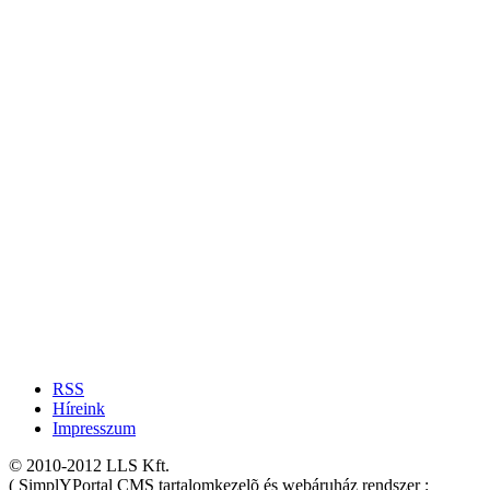
RSS
Híreink
Impresszum
© 2010-2012 LLS Kft.
( SimplYPortal CMS tartalomkezelõ és webáruház rendszer :