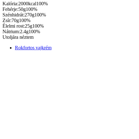
Kalória:
2000kcal
100%
Fehérje:
50g
100%
Szénhidrát:
270g
100%
Zsír:
70g
100%
Élelmi rost:
25g
100%
Nátrium:
2.4g
100%
Utoljára néztem
Rokfortos vajkrém