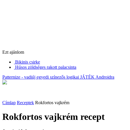
Ezt ajánlom
Bikinis csirke
Húsos zöldséges rakott palacsinta
Patternize - vadiúj egyedi színezős logikai JÁTÉK Androidra
Címlap
Receptek
Rokfortos vajkrém
Rokfortos vajkrém
recept