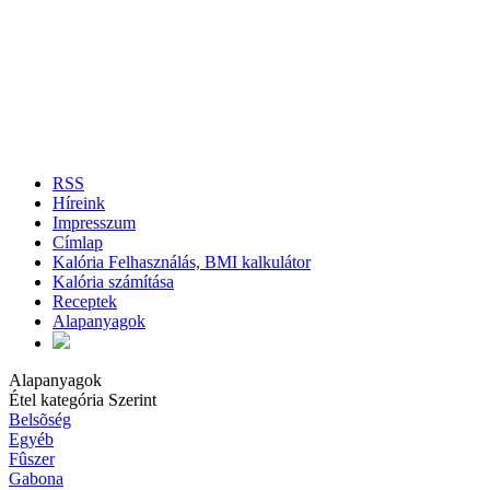
RSS
Híreink
Impresszum
Címlap
Kalória Felhasználás, BMI kalkulátor
Kalória számítása
Receptek
Alapanyagok
Alapanyagok
Étel kategória Szerint
Belsõség
Egyéb
Fûszer
Gabona