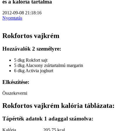
és a kalória tartalma
2012-09-08 21:18:16
Nyomtatás
Rokfortos vajkrém
Hozzávalók 2 személyre:
5 dkg Rokfort sajt
5 dkg Alacsony zsírtartalmú margarin
6 dkg Activia joghurt
Elkészítése:
Összekeverni
Rokfortos vajkrém kalória táblázata:
Tápérték adatok 1 adaggal számolva:
Kalória
205.75 kcal