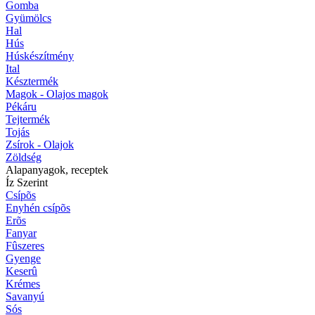
Gomba
Gyümölcs
Hal
Hús
Húskészítmény
Ital
Késztermék
Magok - Olajos magok
Pékáru
Tejtermék
Tojás
Zsírok - Olajok
Zöldség
Alapanyagok, receptek
Íz Szerint
Csípõs
Enyhén csípõs
Erõs
Fanyar
Fûszeres
Gyenge
Keserû
Krémes
Savanyú
Sós