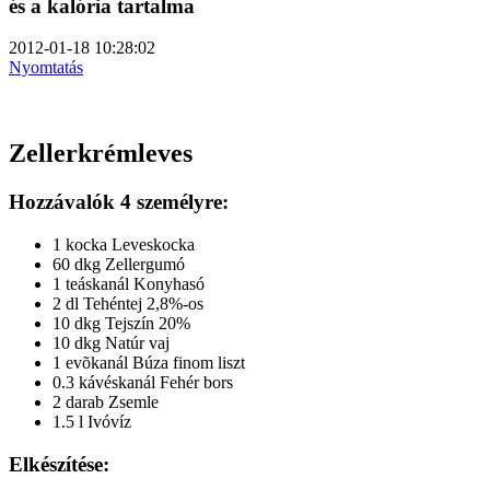
és a kalória tartalma
2012-01-18 10:28:02
Nyomtatás
Zellerkrémleves
Hozzávalók 4 személyre:
1 kocka Leveskocka
60 dkg Zellergumó
1 teáskanál Konyhasó
2 dl Tehéntej 2,8%-os
10 dkg Tejszín 20%
10 dkg Natúr vaj
1 evõkanál Búza finom liszt
0.3 kávéskanál Fehér bors
2 darab Zsemle
1.5 l Ivóvíz
Elkészítése: