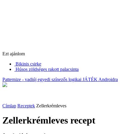
Ezt ajánlom
Bikinis csirke
Húsos zöldséges rakott palacsinta
Patternize - vadiúj egyedi színezős logikai JÁTÉK Androidra
Címlap
Receptek
Zellerkrémleves
Zellerkrémleves
recept