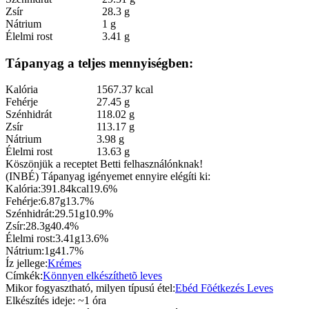
Zsír
28.3 g
Nátrium
1 g
Élelmi rost
3.41 g
Tápanyag a teljes mennyiségben:
Kalória
1567.37 kcal
Fehérje
27.45 g
Szénhidrát
118.02 g
Zsír
113.17 g
Nátrium
3.98 g
Élelmi rost
13.63 g
Köszönjük a receptet Betti felhasználónknak!
(INBÉ) Tápanyag igényemet ennyire elégíti ki:
Kalória:
391.84kcal
19.6%
Fehérje:
6.87g
13.7%
Szénhidrát:
29.51g
10.9%
Zsír:
28.3g
40.4%
Élelmi rost:
3.41g
13.6%
Nátrium:
1g
41.7%
Íz jellege:
Krémes
Címkék:
Könnyen elkészíthetõ
leves
Mikor fogyasztható, milyen típusú étel:
Ebéd
Fõétkezés
Leves
Elkészítés ideje: ~
1
óra