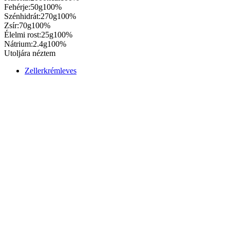
Fehérje:
50g
100%
Szénhidrát:
270g
100%
Zsír:
70g
100%
Élelmi rost:
25g
100%
Nátrium:
2.4g
100%
Utoljára néztem
Zellerkrémleves