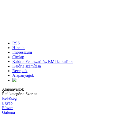
RSS
Híreink
Impresszum
Címlap
Kalória Felhasználás, BMI kalkulátor
Kalória számítása
Receptek
Alapanyagok
Alapanyagok
Étel kategória Szerint
Belsõség
Egyéb
Fûszer
Gabona