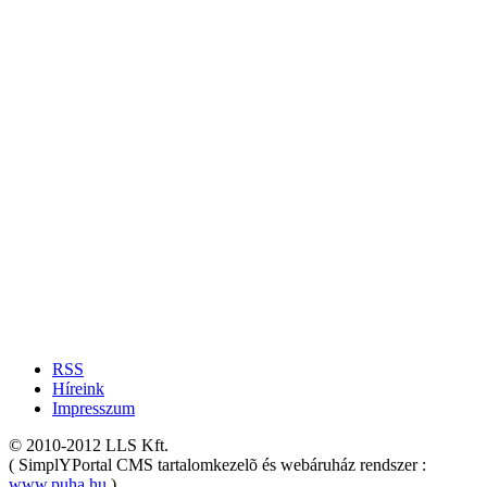
RSS
Híreink
Impresszum
© 2010-2012 LLS Kft.
( SimplYPortal CMS tartalomkezelõ és webáruház rendszer :
www.puha.hu
)