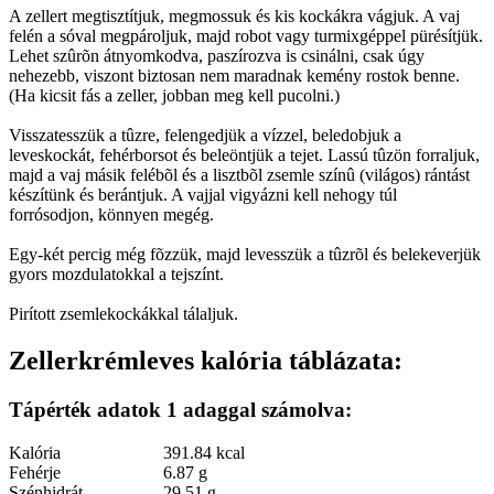
A zellert megtisztítjuk, megmossuk és kis kockákra vágjuk. A vaj
felén a sóval megpároljuk, majd robot vagy turmixgéppel pürésítjük.
Lehet szûrõn átnyomkodva, paszírozva is csinálni, csak úgy
nehezebb, viszont biztosan nem maradnak kemény rostok benne.
(Ha kicsit fás a zeller, jobban meg kell pucolni.)
Visszatesszük a tûzre, felengedjük a vízzel, beledobjuk a
leveskockát, fehérborsot és beleöntjük a tejet. Lassú tûzön forraljuk,
majd a vaj másik felébõl és a lisztbõl zsemle színû (világos) rántást
készítünk és berántjuk. A vajjal vigyázni kell nehogy túl
forrósodjon, könnyen megég.
Egy-két percig még fõzzük, majd levesszük a tûzrõl és belekeverjük
gyors mozdulatokkal a tejszínt.
Pirított zsemlekockákkal tálaljuk.
Zellerkrémleves kalória táblázata:
Tápérték adatok 1 adaggal számolva:
Kalória
391.84 kcal
Fehérje
6.87 g
Szénhidrát
29.51 g