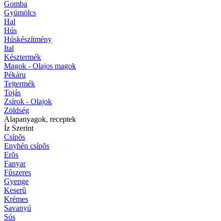
Gomba
Gyümölcs
Hal
Hús
Húskészítmény
Ital
Késztermék
Magok - Olajos magok
Pékáru
Tejtermék
Tojás
Zsírok - Olajok
Zöldség
Alapanyagok, receptek
Íz Szerint
Csípõs
Enyhén csípõs
Erõs
Fanyar
Fûszeres
Gyenge
Keserû
Krémes
Savanyú
Sós