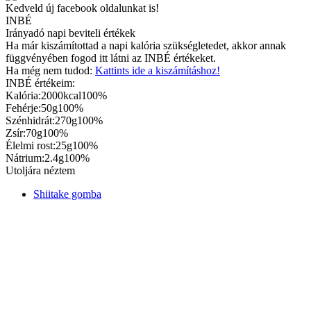
Kedveld új facebook oldalunkat is!
INBÉ
Irányadó napi beviteli értékek
Ha már kiszámítottad a napi kalória szükségletedet, akkor annak
függvényében fogod itt látni az INBÉ értékeket.
Ha még nem tudod:
Kattints ide a kiszámításhoz!
INBÉ értékeim:
Kalória:
2000kcal
100%
Fehérje:
50g
100%
Szénhidrát:
270g
100%
Zsír:
70g
100%
Élelmi rost:
25g
100%
Nátrium:
2.4g
100%
Utoljára néztem
Shiitake gomba