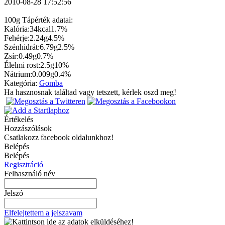
2010-08-28 17:52:56
100g Tápérték adatai:
Kalória:
34kcal
1.7%
Fehérje:
2.24g
4.5%
Szénhidrát:
6.79g
2.5%
Zsír:
0.49g
0.7%
Élelmi rost:
2.5g
10%
Nátrium:
0.009g
0.4%
Kategória:
Gomba
Ha hasznosnak találtad vagy tetszett, kérlek oszd meg!
Értékelés
Hozzászólások
Csatlakozz facebook oldalunkhoz!
Belépés
Belépés
Regisztráció
Felhasználó név
Jelszó
Elfelejtettem a jelszavam