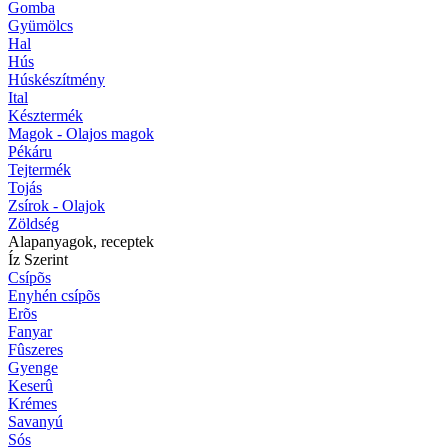
Gomba
Gyümölcs
Hal
Hús
Húskészítmény
Ital
Késztermék
Magok - Olajos magok
Pékáru
Tejtermék
Tojás
Zsírok - Olajok
Zöldség
Alapanyagok, receptek
Íz Szerint
Csípõs
Enyhén csípõs
Erõs
Fanyar
Fûszeres
Gyenge
Keserû
Krémes
Savanyú
Sós