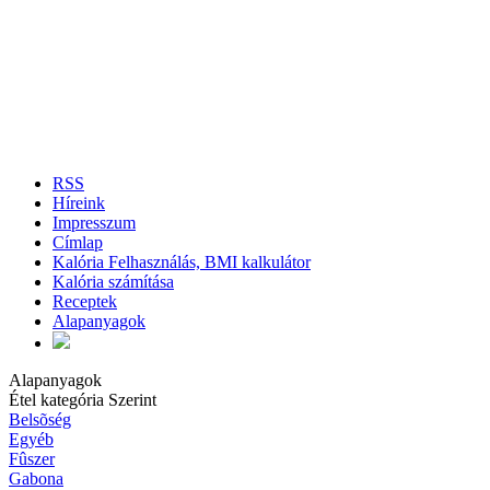
RSS
Híreink
Impresszum
Címlap
Kalória Felhasználás, BMI kalkulátor
Kalória számítása
Receptek
Alapanyagok
Alapanyagok
Étel kategória Szerint
Belsõség
Egyéb
Fûszer
Gabona