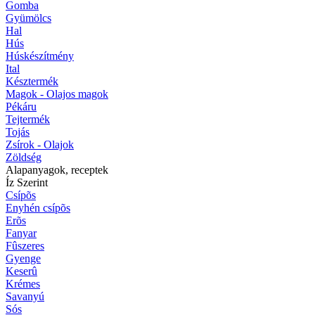
Gomba
Gyümölcs
Hal
Hús
Húskészítmény
Ital
Késztermék
Magok - Olajos magok
Pékáru
Tejtermék
Tojás
Zsírok - Olajok
Zöldség
Alapanyagok, receptek
Íz Szerint
Csípõs
Enyhén csípõs
Erõs
Fanyar
Fûszeres
Gyenge
Keserû
Krémes
Savanyú
Sós