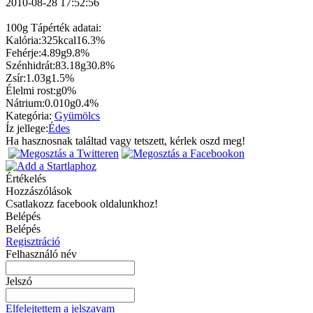
2010-08-28 17:52:56
100g Tápérték adatai:
Kalória:
325kcal
16.3%
Fehérje:
4.89g
9.8%
Szénhidrát:
83.18g
30.8%
Zsír:
1.03g
1.5%
Élelmi rost:
g
0%
Nátrium:
0.010g
0.4%
Kategória:
Gyümölcs
Íz jellege:
Édes
Ha hasznosnak találtad vagy tetszett, kérlek oszd meg!
Értékelés
Hozzászólások
Csatlakozz facebook oldalunkhoz!
Belépés
Belépés
Regisztráció
Felhasználó név
Jelszó
Elfelejtettem a jelszavam