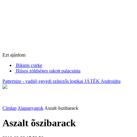
Ezt ajánlom
Bikinis csirke
Húsos zöldséges rakott palacsinta
Patternize - vadiúj egyedi színezős logikai JÁTÉK Androidra
Címlap
Alapanyagok
Aszalt õszibarack
Aszalt õszibarack