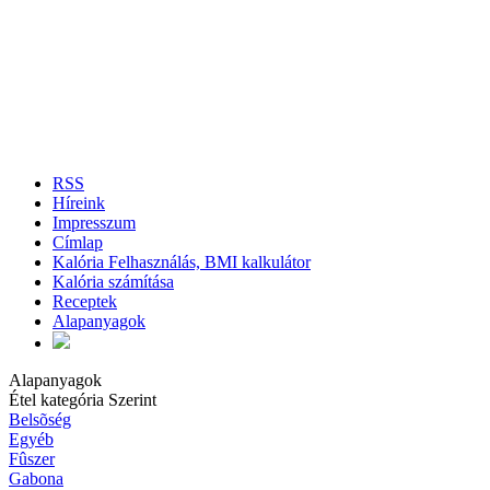
RSS
Híreink
Impresszum
Címlap
Kalória Felhasználás, BMI kalkulátor
Kalória számítása
Receptek
Alapanyagok
Alapanyagok
Étel kategória Szerint
Belsõség
Egyéb
Fûszer
Gabona