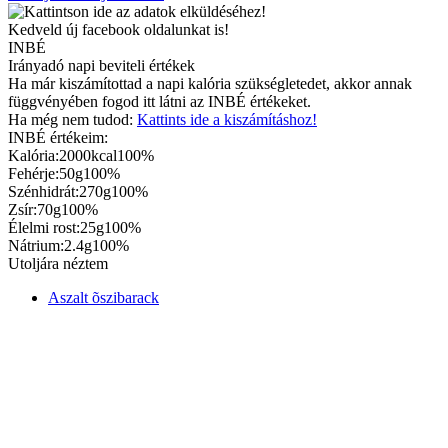
Kedveld új facebook oldalunkat is!
INBÉ
Irányadó napi beviteli értékek
Ha már kiszámítottad a napi kalória szükségletedet, akkor annak
függvényében fogod itt látni az INBÉ értékeket.
Ha még nem tudod:
Kattints ide a kiszámításhoz!
INBÉ értékeim:
Kalória:
2000kcal
100%
Fehérje:
50g
100%
Szénhidrát:
270g
100%
Zsír:
70g
100%
Élelmi rost:
25g
100%
Nátrium:
2.4g
100%
Utoljára néztem
Aszalt õszibarack