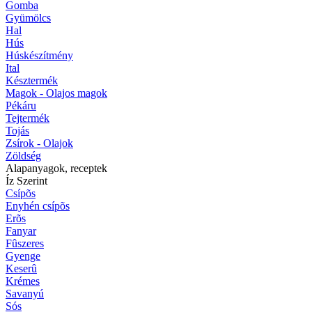
Gomba
Gyümölcs
Hal
Hús
Húskészítmény
Ital
Késztermék
Magok - Olajos magok
Pékáru
Tejtermék
Tojás
Zsírok - Olajok
Zöldség
Alapanyagok, receptek
Íz Szerint
Csípõs
Enyhén csípõs
Erõs
Fanyar
Fûszeres
Gyenge
Keserû
Krémes
Savanyú
Sós