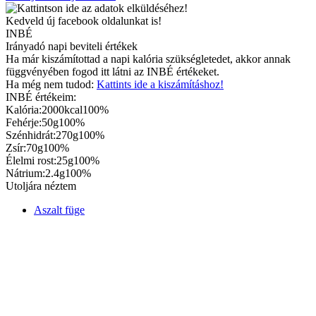
Kedveld új facebook oldalunkat is!
INBÉ
Irányadó napi beviteli értékek
Ha már kiszámítottad a napi kalória szükségletedet, akkor annak
függvényében fogod itt látni az INBÉ értékeket.
Ha még nem tudod:
Kattints ide a kiszámításhoz!
INBÉ értékeim:
Kalória:
2000kcal
100%
Fehérje:
50g
100%
Szénhidrát:
270g
100%
Zsír:
70g
100%
Élelmi rost:
25g
100%
Nátrium:
2.4g
100%
Utoljára néztem
Aszalt füge