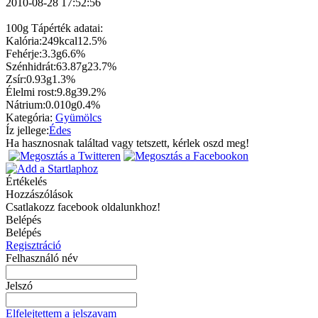
2010-08-28 17:52:56
100g Tápérték adatai:
Kalória:
249kcal
12.5%
Fehérje:
3.3g
6.6%
Szénhidrát:
63.87g
23.7%
Zsír:
0.93g
1.3%
Élelmi rost:
9.8g
39.2%
Nátrium:
0.010g
0.4%
Kategória:
Gyümölcs
Íz jellege:
Édes
Ha hasznosnak találtad vagy tetszett, kérlek oszd meg!
Értékelés
Hozzászólások
Csatlakozz facebook oldalunkhoz!
Belépés
Belépés
Regisztráció
Felhasználó név
Jelszó
Elfelejtettem a jelszavam