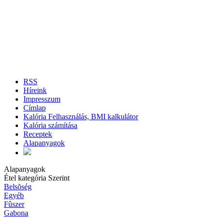
RSS
Híreink
Impresszum
Címlap
Kalória Felhasználás, BMI kalkulátor
Kalória számítása
Receptek
Alapanyagok
Alapanyagok
Étel kategória Szerint
Belsõség
Egyéb
Fûszer
Gabona