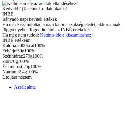
Kedveld új facebook oldalunkat is!
INBÉ
Irányadó napi beviteli értékek
Ha már kiszámítottad a napi kalória szükségletedet, akkor annak
függvényében fogod itt látni az INBÉ értékeket.
Ha még nem tudod:
Kattints ide a kiszámításhoz!
INBÉ értékeim:
Kalória:
2000kcal
100%
Fehérje:
50g
100%
Szénhidrát:
270g
100%
Zsír:
70g
100%
Élelmi rost:
25g
100%
Nátrium:
2.4g
100%
Utoljára néztem
Aszalt alma