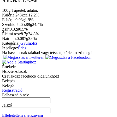
2010-08-28 17:52:56
100g Tápérték adatai:
Kalória:
243kcal
12.2%
Fehérje:
0.93g
1.9%
Szénhidrát:
65.89g
24.4%
Zsír:
0.32g
0.5%
Élelmi rost:
8.7g
34.8%
Nátrium:
0.087g
3.6%
Kategória:
Gyümölcs
Íz jellege:
Édes
Ha hasznosnak találtad vagy tetszett, kérlek oszd meg!
Értékelés
Hozzászólások
Csatlakozz facebook oldalunkhoz!
Belépés
Belépés
Regisztráció
Felhasználó név
Jelszó
Elfelejtettem a jelszavam