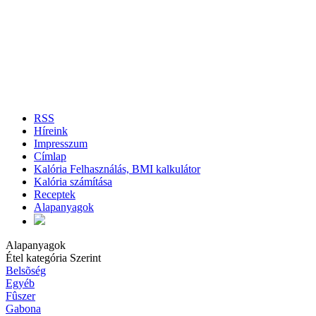
RSS
Híreink
Impresszum
Címlap
Kalória Felhasználás, BMI kalkulátor
Kalória számítása
Receptek
Alapanyagok
Alapanyagok
Étel kategória Szerint
Belsõség
Egyéb
Fûszer
Gabona