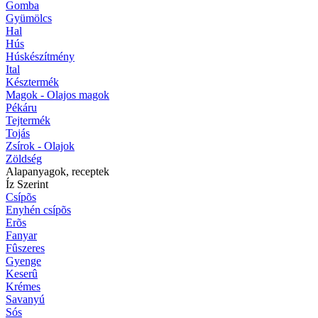
Gomba
Gyümölcs
Hal
Hús
Húskészítmény
Ital
Késztermék
Magok - Olajos magok
Pékáru
Tejtermék
Tojás
Zsírok - Olajok
Zöldség
Alapanyagok, receptek
Íz Szerint
Csípõs
Enyhén csípõs
Erõs
Fanyar
Fûszeres
Gyenge
Keserû
Krémes
Savanyú
Sós