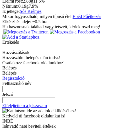
Élelmi rost:
2.88g
11.5%
Nátrium:
0.19g
7.9%
Íz jellege:
Sós
Krémes
Mikor fogyasztható, milyen típusú étel:
Ebéd
Főétkezés
Elkészítés ideje: ~
0.5
óra
Ha hasznosnak találtad vagy tetszett, kérlek oszd meg!
Értékelés
Hozzászólások
Hozzászólni belépés után tudsz!
Csatlakozz facebook oldalunkhoz!
Belépés
Belépés
Regisztráció
Felhasználó név
Jelszó
Elfelejtettem a jelszavam
Kedveld új facebook oldalunkat is!
INBÉ
Irányadó napi beviteli értékek