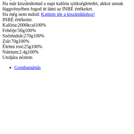
Ha már kiszámítottad a napi kalória szükségletedet, akkor annak
függvényében fogod itt látni az INBÉ értékeket.
Ha még nem tudod:
Kattints ide a kiszámításhoz!
INBÉ értékeim:
Kalória:
2000kcal
100%
Fehérje:
50g
100%
Szénhidrát:
270g
100%
Zsír:
70g
100%
Élelmi rost:
25g
100%
Nátrium:
2.4g
100%
Utoljára néztem
Gombamártás