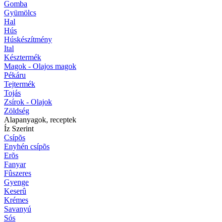
Gomba
Gyümölcs
Hal
Hús
Húskészítmény
Ital
Késztermék
Magok - Olajos magok
Pékáru
Tejtermék
Tojás
Zsírok - Olajok
Zöldség
Alapanyagok, receptek
Íz Szerint
Csípõs
Enyhén csípõs
Erõs
Fanyar
Fûszeres
Gyenge
Keserû
Krémes
Savanyú
Sós