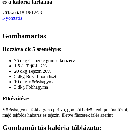
és a kalória tartalma
2018-09-18 18:12:23
Nyomtatás
Gombamártás
Hozzávalók 5 személyre:
35 dkg Csiperke gomba konzerv
1.5 dl Tejföl 12%
20 dkg Tejszín 20%
5 dkg Búza finom liszt
10 dkg Vöröshagyma
3 dkg Fokhagyma
Elkészítése:
Vöröshagyma, fokhagyma pirítva, gombát beleönteni, puhára főzni,
majd tejfölös habarás és tejszín, illetve fűszerek ízlés szerint
Gombamártás kalória táblázata: