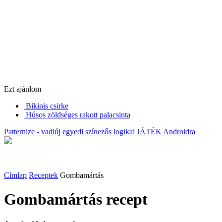
Ezt ajánlom
Bikinis csirke
Húsos zöldséges rakott palacsinta
Patternize - vadiúj egyedi színezős logikai JÁTÉK Androidra
Címlap
Receptek
Gombamártás
Gombamártás
recept