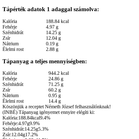
Tápérték adatok 1 adaggal számolva:
Kalória
188.84 kcal
Fehérje
4.97 g
Szénhidrát
14.25 g
Zsír
12.04 g
Nátrium
0.19 g
Élelmi rost
2.88 g
Tápanyag a teljes mennyiségben:
Kalória
944.2 kcal
Fehérje
24.86 g
Szénhidrát
71.25 g
Zsír
60.2 g
Nátrium
0.95 g
Élelmi rost
14.4 g
Köszönjük a receptet Németh József felhasználónknak!
(INBÉ) Tápanyag igényemet ennyire elégíti ki:
Kalória:
188.84kcal
9.4%
Fehérje:
4.97g
9.9%
Szénhidrát:
14.25g
5.3%
Zsír:
12.04g
17.2%