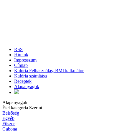
RSS
Híreink
Impresszum
Címlap
Kalória Felhasználás, BMI kalkulátor
Kalória számítása
Receptek
Alapanyagok
Alapanyagok
Étel kategória Szerint
Belsõség
Egyéb
Fûszer
Gabona