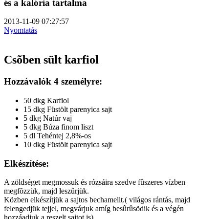
és a kalória tartalma
2013-11-09 07:27:57
Nyomtatás
Csõben sült karfiol
Hozzávalók 4 személyre:
50 dkg Karfiol
15 dkg Füstölt parenyica sajt
5 dkg Natúr vaj
5 dkg Búza finom liszt
5 dl Tehéntej 2,8%-os
10 dkg Füstölt parenyica sajt
Elkészítése:
A zöldséget megmossuk és rózsáira szedve fûszeres vízben
megfõzzük, majd leszûrjük.
Közben elkészítjük a sajtos bechamellt.( világos rántás, majd
felengedjük tejjel, megvárjuk amíg besûrûsödik és a végén
hozzáadjuk a reszelt sajtot is)