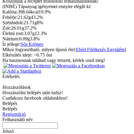
Köszönjük a receptet trololololo felhasználónknak!
(INBÉ) Tápanyag igényemet ennyire elégíti ki:
Kalória:
398.64kcal
19.9%
Fehérje:
21.62g
43.2%
Szénhidrát:
21.71g
8%
Zsír:
26.01g
37.2%
Élelmi rost:
3.07g
12.3%
Nátrium:
0.09g
3.8%
Íz jellege:
Sós
Krémes
Mikor fogyasztható, milyen típusú étel:
Ebéd
Fõétkezés
Egytálétel
Elkészítés ideje: ~
0.75
óra
Ha hasznosnak találtad vagy tetszett, kérlek oszd meg!
Értékelés
Hozzászólások
Hozzászólni belépés után tudsz!
Csatlakozz facebook oldalunkhoz!
Belépés
Belépés
Regisztráció
Felhasználó név
Jelszó