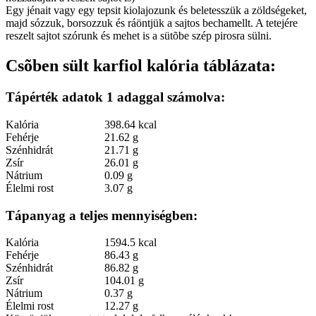
Egy jénait vagy egy tepsit kiolajozunk és beletesszük a zöldségeket,
majd sózzuk, borsozzuk és ráöntjük a sajtos bechamellt. A tetejére
reszelt sajtot szórunk és mehet is a sütõbe szép pirosra sülni.
Csõben sült karfiol kalória táblázata:
Tápérték adatok 1 adaggal számolva:
Kalória
398.64 kcal
Fehérje
21.62 g
Szénhidrát
21.71 g
Zsír
26.01 g
Nátrium
0.09 g
Élelmi rost
3.07 g
Tápanyag a teljes mennyiségben:
Kalória
1594.5 kcal
Fehérje
86.43 g
Szénhidrát
86.82 g
Zsír
104.01 g
Nátrium
0.37 g
Élelmi rost
12.27 g