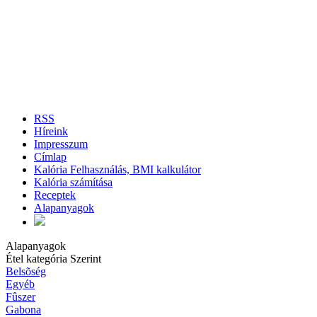
RSS
Híreink
Impresszum
Címlap
Kalória Felhasználás, BMI kalkulátor
Kalória számítása
Receptek
Alapanyagok
Alapanyagok
Étel kategória Szerint
Belsõség
Egyéb
Fûszer
Gabona