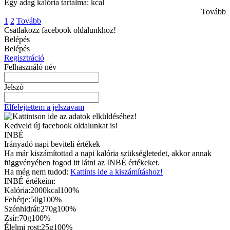
Egy adag kalória tartalma: kcal
Tovább
1
2
Tovább
Csatlakozz facebook oldalunkhoz!
Belépés
Belépés
Regisztráció
Felhasználó név
Jelszó
Elfelejtettem a jelszavam
Kedveld új facebook oldalunkat is!
INBÉ
Irányadó napi beviteli értékek
Ha már kiszámítottad a napi kalória szükségletedet, akkor annak
függvényében fogod itt látni az INBÉ értékeket.
Ha még nem tudod:
Kattints ide a kiszámításhoz!
INBÉ értékeim:
Kalória:
2000kcal
100%
Fehérje:
50g
100%
Szénhidrát:
270g
100%
Zsír:
70g
100%
Élelmi rost:
25g
100%