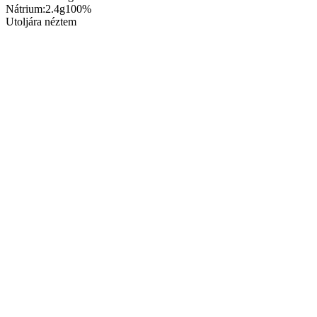
Nátrium:
2.4g
100%
Utoljára néztem