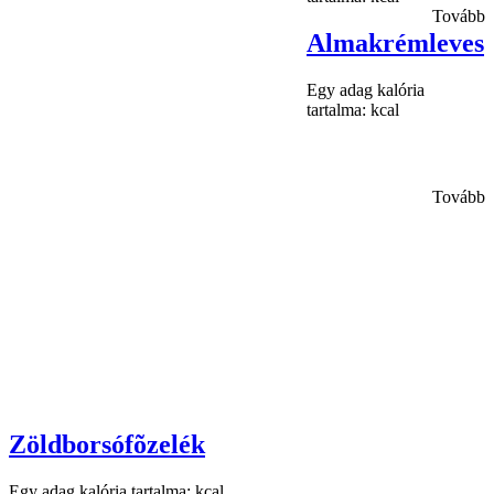
Tovább
Almakrémleves
Egy adag kalória
tartalma: kcal
Tovább
Zöldborsófõzelék
Egy adag kalória tartalma: kcal