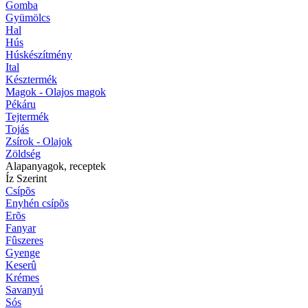
Gomba
Gyümölcs
Hal
Hús
Húskészítmény
Ital
Késztermék
Magok - Olajos magok
Pékáru
Tejtermék
Tojás
Zsírok - Olajok
Zöldség
Alapanyagok, receptek
Íz Szerint
Csípõs
Enyhén csípõs
Erõs
Fanyar
Fûszeres
Gyenge
Keserû
Krémes
Savanyú
Sós