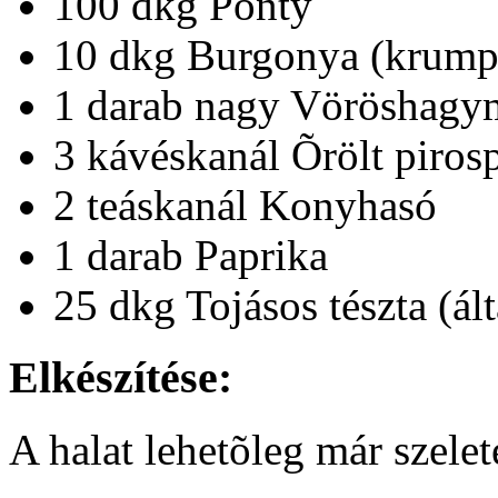
100 dkg Ponty
10 dkg Burgonya (krump
1 darab nagy Vöröshagy
3 kávéskanál Õrölt piros
2 teáskanál Konyhasó
1 darab Paprika
25 dkg Tojásos tészta (ál
Elkészítése:
A halat lehetõleg már szele