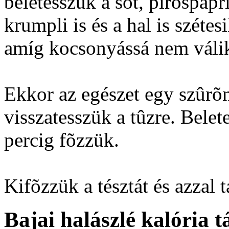
beletesszük a sót, pirospapr
krumpli is és a hal is széte
amíg kocsonyássá nem váli
Ekkor az egészet egy szûrõn
visszatesszük a tûzre. Belet
percig fõzzük.
Kifõzzük a tésztát és azzal t
Bajai halászlé kalória t