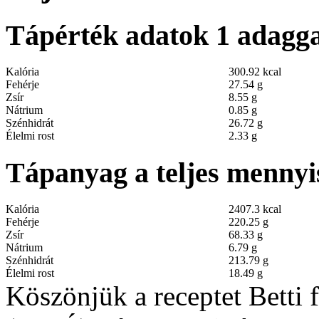
Tápérték adatok 1 adagga
Kalória
300.92 kcal
Fehérje
27.54 g
Zsír
8.55 g
Nátrium
0.85 g
Szénhidrát
26.72 g
Élelmi rost
2.33 g
Tápanyag a teljes mennyi
Kalória
2407.3 kcal
Fehérje
220.25 g
Zsír
68.33 g
Nátrium
6.79 g
Szénhidrát
213.79 g
Élelmi rost
18.49 g
Köszönjük a receptet Betti 