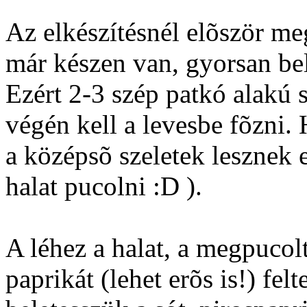
Az elkészítésnél elõször me
már készen van, gyorsan bel
Ezért 2-3 szép patkó alakú s
végén kell a levesbe fõzni.
a középsõ szeletek lesznek
halat pucolni :D ).
A léhez a halat, a megpucol
paprikát (lehet erõs is!) felt