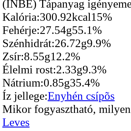
(INBÉ) Tápanyag igényemet 
Kalória:
300.92kcal
15%
Fehérje:
27.54g
55.1%
Szénhidrát:
26.72g
9.9%
Zsír:
8.55g
12.2%
Élelmi rost:
2.33g
9.3%
Nátrium:
0.85g
35.4%
Íz jellege:
Enyhén csípõs
Mikor fogyasztható, milyen 
Leves